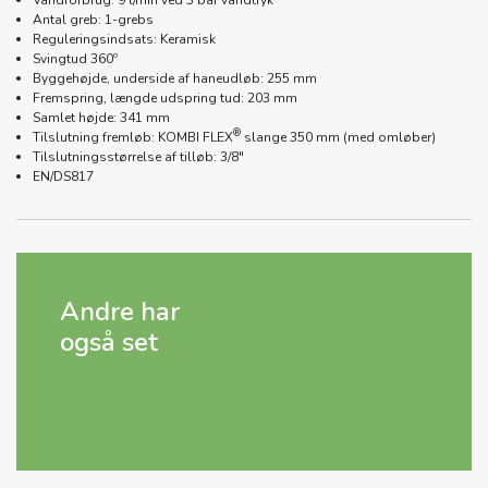
Antal greb: 1-grebs
Reguleringsindsats: Keramisk
Svingtud 360º
Byggehøjde, underside af haneudløb: 255 mm
Fremspring, længde udspring tud: 203 mm
Samlet højde: 341 mm
®
Tilslutning fremløb: KOMBI FLEX
slange 350 mm (med omløber)
Tilslutningsstørrelse af tilløb: 3/8"
EN/DS817
Andre har
også set