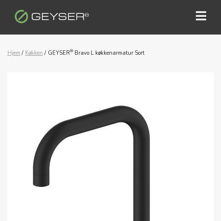
®
Hjem
/
Køkken
/
GEYSER
Bravo L køkkenarmatur Sort