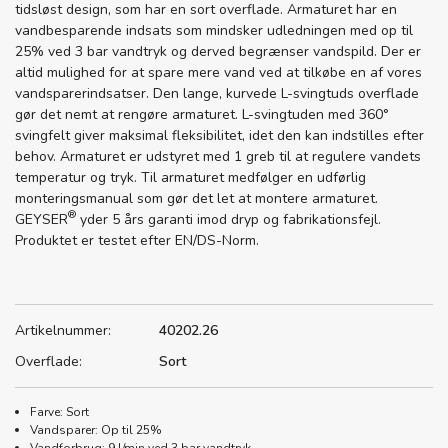
tidsløst design, som har en sort overflade. Armaturet har en
vandbesparende indsats som mindsker udledningen med op til
25% ved 3 bar vandtryk og derved begrænser vandspild. Der er
altid mulighed for at spare mere vand ved at tilkøbe en af vores
vandsparerindsatser. Den lange, kurvede L-svingtuds overflade
gør det nemt at rengøre armaturet. L-svingtuden med 360°
svingfelt giver maksimal fleksibilitet, idet den kan indstilles efter
behov. Armaturet er udstyret med 1 greb til at regulere vandets
temperatur og tryk. Til armaturet medfølger en udførlig
monteringsmanual som gør det let at montere armaturet.
®
GEYSER
yder 5 års garanti imod dryp og fabrikationsfejl.
Produktet er testet efter EN/DS-Norm.
Artikelnummer:
40202.26
Overflade:
Sort
Farve: Sort
Vandsparer: Op til 25%
Vandforbrug: 9 l/min ved 3 bar vandtryk