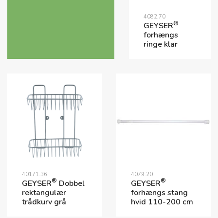
4082.70
®
GEYSER
forhængs
ringe klar
40171.36
4079.20
®
®
GEYSER
Dobbel
GEYSER
rektangulær
forhængs stang
trådkurv grå
hvid 110-200 cm