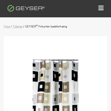
®
Hjem
/
Tilbehør
/
GEYSER
Firkanter badeforhæng